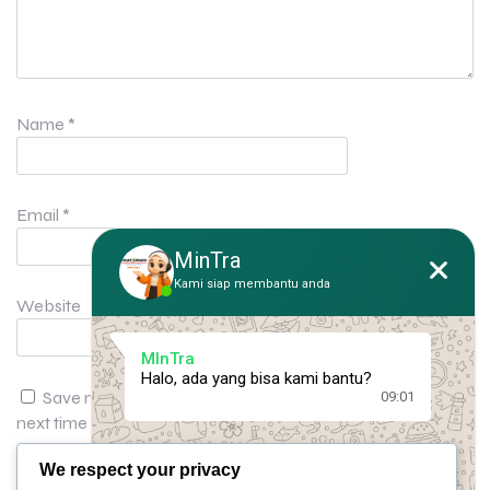
Name
*
Email
*
MinTra
Kami siap membantu anda
Website
MInTra
Halo, ada yang bisa kami bantu?
Save my name, email, and website in this browser for the
09:01
next time I comment.
We respect your privacy