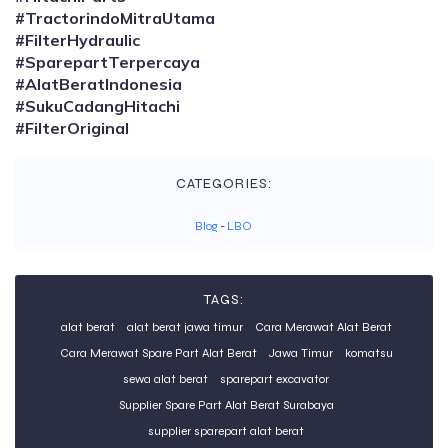
#TractorindoMitraUtama
#FilterHydraulic
#SparepartTerpercaya
#AlatBeratIndonesia
#SukuCadangHitachi
#FilterOriginal
CATEGORIES:
Blog
-
LBO
TAGS:
alat berat
alat berat jawa timur
Cara Merawat Alat Berat
Cara Merawat Spare Part Alat Berat
Jawa Timur
komatsu
sewa alat berat
sparepart excavator
Supplier Spare Part Alat Berat Surabaya
supplier sparepart alat berat